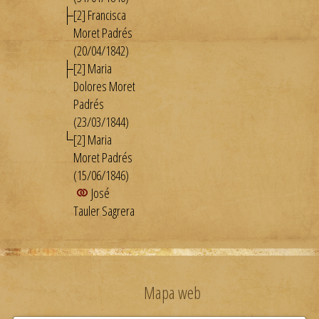
[2] Francisca
Moret Padrés
(20/04/1842)
[2] Maria
Dolores Moret
Padrés
(23/03/1844)
[2] Maria
Moret Padrés
(15/06/1846)
José
Tauler Sagrera
Mapa web