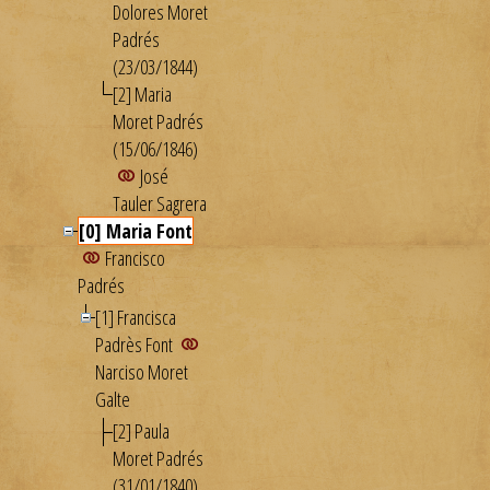
Dolores Moret
Padrés
(23/03/1844)
[2] Maria
Moret Padrés
(15/06/1846)
José
Tauler Sagrera
[0] Maria Font
Francisco
Padrés
[1] Francisca
Padrès Font
Narciso Moret
Galte
[2] Paula
Moret Padrés
(31/01/1840)