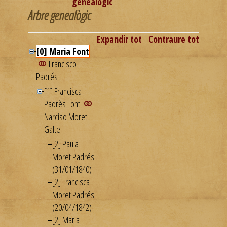
genealògic
Arbre genealògic
Expandir tot
|
Contraure tot
[0] Maria Font
Francisco
Padrés
[1] Francisca
Padrès Font
Narciso Moret
Galte
[2] Paula
Moret Padrés
(31/01/1840)
[2] Francisca
Moret Padrés
(20/04/1842)
[2] Maria