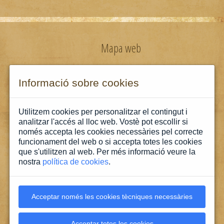
Mapa web
Informació legal
Informació sobre cookies
Política de privacitat
Utilitzem cookies per personalitzar el contingut i
analitzar l'accés al lloc web. Vostè pot escollir si
només accepta les cookies necessàries pel correcte
Política de cookies
funcionament del web o si accepta totes les cookies
que s'utilitzen al web. Per més informació veure la
nostra
política de cookies
.
Contacte
Acceptar només les cookies tècniques necessàries
Acceptar totes les cookies